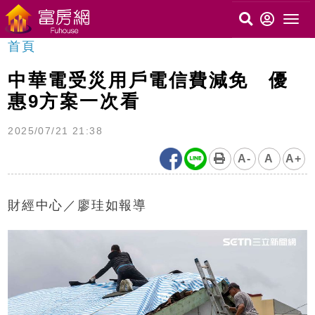
首頁
中華電受災用戶電信費減免 優
惠9方案一次看
2025/07/21 21:38
A-
A
A+
財經中心／廖珪如報導