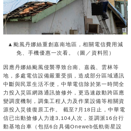
▲颱風丹娜絲重創嘉南地區，相關電信費用減
免、手機優惠一次看。（圖／資料照）
因應丹娜絲颱風侵襲導致台南、嘉義、雲林等
地，多處電信設備嚴重受損，造成部分區域通訊
中斷與民眾生活不便，中華電信除於第一時間全
力投入災區網路通訊搶修外，更迅速啟動跨區應
變調度機制，調集工程人力及作業設備等相關資
源投入災後復原工作。 截至7月18日止，中華電
信已出動搶修人力達3,104人次，並調派16台行
動基地台車（包括6台具備Oneweb低軌衛星設