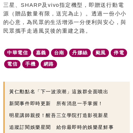
三星、SHARP及vivo指定機型，即贈送行動電
源（贈品數量有限，送完為止）。透過一份小小
的心意，為民眾的生活增添一分便利與安心，與
民眾攜手走過風災後的重建之路。
中華電信
嘉義
台南
丹娜絲
颱風
停電
電信
手機
網路
黃仁勳點名「下一波浪潮」這族群全面噴出
新聞事件即時更新 所有消息一手掌握！
明星講師親授！醒吾三立學院打造影視新星
追蹤訂閱娛樂星聞 給你最即時的娛樂星鮮事