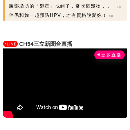
腹部脂肪的「剋星」找到了，常吃這幾物，吃
PR
走大肚囊，瘦出...
伴侶和妳一起預防HPV，才有資格說愛妳！
PR
CH54三立新聞台直播