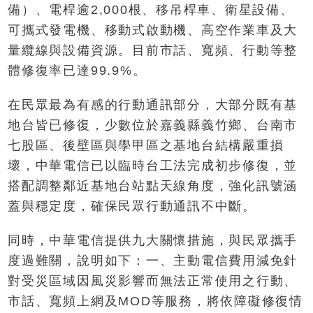
備）、電桿逾2,000根、移吊桿車、衛星設備、
可攜式發電機、移動式啟動機、高空作業車及大
量纜線與設備資源。目前市話、寬頻、行動等整
體修復率已達99.9%。
在民眾最為有感的行動通訊部分，大部分既有基
地台皆已修復，少數位於嘉義縣義竹鄉、台南市
七股區、後壁區與學甲區之基地台結構嚴重損
壞，中華電信已以臨時台工法完成初步修復，並
搭配調整鄰近基地台站點天線角度，強化訊號涵
蓋與穩定度，確保民眾行動通訊不中斷。
同時，中華電信提供九大關懷措施，與民眾攜手
度過難關，說明如下：一、主動電信費用減免針
對受災區域因風災影響而無法正常使用之行動、
市話、寬頻上網及MOD等服務，將依障礙修復情